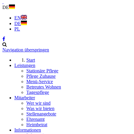
DE
EN
DE
PL
Navigation überspringen
Start
Leistungen
Stationäre Pflege
Pflege Zuhause
Menü-Service
Betreutes Wohnen
Tagespflege
Mitarbeiter
Wer wir sind
Was wir bieten
Stellenangebote
Ehrenamt
Heimbeirat
Informationen