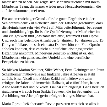
hinter sich zu haben. Sie zeigte sich sehr zuversichtlich mit ihrem
Mitarbeiter-Team, die immer wieder neue Herausforderungen, die
auf sie zukommen, meistern.
Ein anderer wichtiger Grund - für die guten Ergebnisse in der
Seniorenresidenz - ist sicherlich auch der Tatsache geschuldet, dass
die Heimleitung sehr viel Wert auf: Mitarbeiterführung, -betreuung
und -fortbildung legt. Ihr ist die Qualifizierung der Mitarbeiter im
Jahr einiges wert und „das zahlt sich aus“, resümiert Frau Oproiu.
Und auch hier belegt die Anzahl der 5-jährigen, 10-jährigen und 15-
jährigen Jubilare, die sich ein extra Dankeschön von Frau Oproiu
abholen konnten, dass es nicht nur auf eine leistungsgerechte
Bezahlung ankommt. Mindestens genauso wichtig ist es, den
Mitarbeitern ein gutes soziales Umfeld und eine berufliche
Perspektive zu bieten.
So blicken Marion Schlitter, Silke Weber, Petra Gehringer und Petra
Schellheimer mittlerweile auf fünfzehn Jahre Arbeiten in Kahl
zurück. Elisa Nicoli und Fabian Rzitki auf mittlerweile zehn
erfolgreiche Jahre und immerhin Halbzeit, also fünf Jahre, haben
Alice Mädefessel und Nikoleta Tsauosi zurückgelegt. Ganz herzlich
gratulieren wir auch Frau Saskia Teuween die im September ihre
Ausbildung zur Altenpflegerin erfolgreich abgeschlossen hat.
Maria Oproiu ließ aber auch Revue passieren was sich so alles in