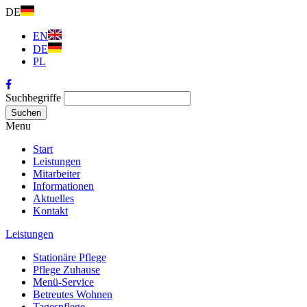
DE
EN
DE
PL
Suchbegriffe
Suchen
Menu
Start
Leistungen
Mitarbeiter
Informationen
Aktuelles
Kontakt
Leistungen
Stationäre Pflege
Pflege Zuhause
Menü-Service
Betreutes Wohnen
Tagespflege