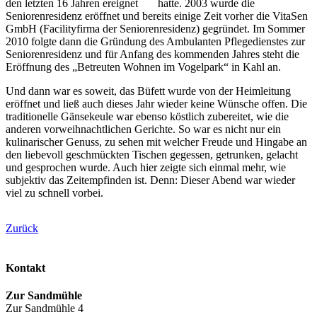
den letzten 16 Jahren ereignet hatte. 2003 wurde die
Seniorenresidenz eröffnet und bereits einige Zeit vorher die VitaSen
GmbH (Facilityfirma der Seniorenresidenz) gegründet. Im Sommer
2010 folgte dann die Gründung des Ambulanten Pflegedienstes zur
Seniorenresidenz und für Anfang des kommenden Jahres steht die
Eröffnung des „Betreuten Wohnen im Vogelpark“ in Kahl an.
Und dann war es soweit, das Büfett wurde von der Heimleitung
eröffnet und ließ auch dieses Jahr wieder keine Wünsche offen. Die
traditionelle Gänsekeule war ebenso köstlich zubereitet, wie die
anderen vorweihnachtlichen Gerichte. So war es nicht nur ein
kulinarischer Genuss, zu sehen mit welcher Freude und Hingabe an
den liebevoll geschmückten Tischen gegessen, getrunken, gelacht
und gesprochen wurde. Auch hier zeigte sich einmal mehr, wie
subjektiv das Zeitempfinden ist. Denn: Dieser Abend war wieder
viel zu schnell vorbei.
Zurück
Kontakt
Zur Sandmühle
Zur Sandmühle 4