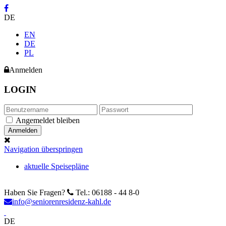
DE
EN
DE
PL
Anmelden
LOGIN
Angemeldet bleiben
Navigation überspringen
aktuelle Speisepläne
Haben Sie Fragen?
Tel.: 06188 - 44 8-0
info@seniorenresidenz-kahl.de
DE