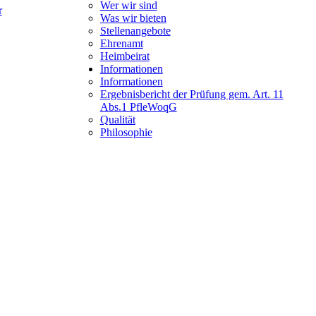
Wer wir sind
r
Was wir bieten
Stellenangebote
Ehrenamt
Heimbeirat
Informationen
Informationen
Ergebnisbericht der Prüfung gem. Art. 11
Abs.1 PfleWoqG
Qualität
Philosophie