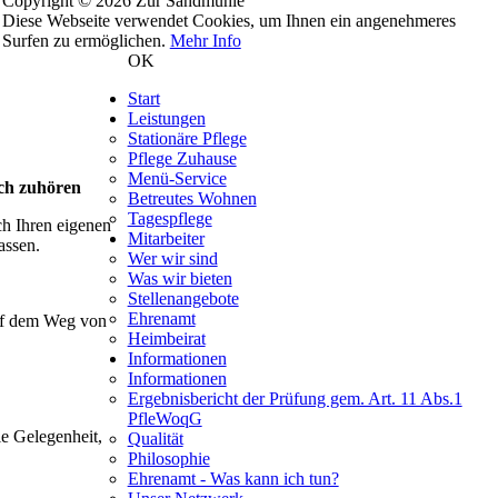
Copyright © 2026 Zur Sandmühle
Diese Webseite verwendet Cookies, um Ihnen ein angenehmeres
Surfen zu ermöglichen.
Mehr Info
OK
Start
Leistungen
Stationäre Pflege
Pflege Zuhause
Menü-Service
ach zuhören
Betreutes Wohnen
Tagespflege
ch Ihren eigenen
Mitarbeiter
assen.
Wer wir sind
Was wir bieten
Stellenangebote
Ehrenamt
auf dem Weg von
Heimbeirat
Informationen
Informationen
Ergebnisbericht der Prüfung gem. Art. 11 Abs.1
PfleWoqG
e Gelegenheit,
Qualität
Philosophie
Ehrenamt - Was kann ich tun?