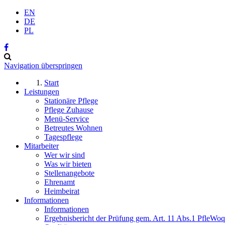
EN
DE
PL
Navigation überspringen
Start
Leistungen
Stationäre Pflege
Pflege Zuhause
Menü-Service
Betreutes Wohnen
Tagespflege
Mitarbeiter
Wer wir sind
Was wir bieten
Stellenangebote
Ehrenamt
Heimbeirat
Informationen
Informationen
Ergebnisbericht der Prüfung gem. Art. 11 Abs.1 PfleWo