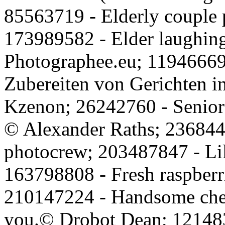
85563719 - Elderly couple 
173989582 - Elder laughi
Photographee.eu; 1194666
Zubereiten von Gerichten i
Kzenon; 26242760 - Senior
© Alexander Raths; 2368448
photocrew; 203487847 - Lil
163798808 - Fresh raspberri
210147224 - Handsome chee
you.© Drobot Dean; 121483