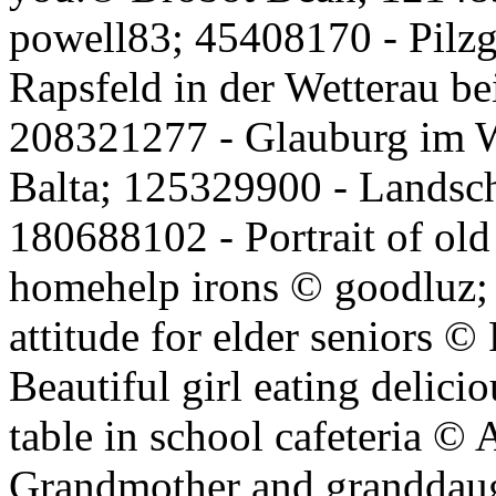
powell83; 45408170 - Pilzg
Rapsfeld in der Wetterau be
208321277 - Glauburg im W
Balta; 125329900 - Landscha
180688102 - Portrait of ol
homehelp irons © goodluz;
attitude for elder seniors 
Beautiful girl eating delicio
table in school cafeteria ©
Grandmother and granddaug